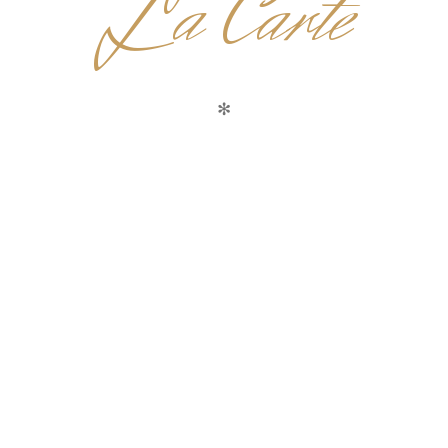
L
a Carte
✻