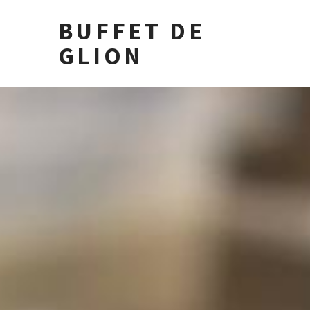
BUFFET DE
GLION
N
P