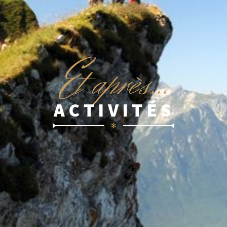
E
t après...
ACTIVITÉS
✻