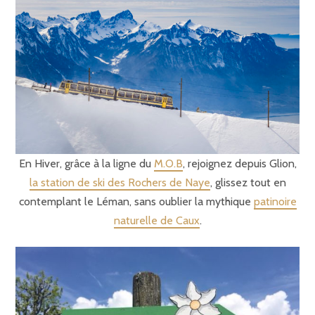
En Hiver, grâce à la ligne du
M.O.B
, rejoignez depuis Glion,
la station de ski des Rochers de Naye
, glissez tout en
contemplant le Léman, sans oublier la mythique
patinoire
naturelle de Caux
.