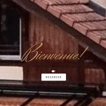
B
ienvenue!
✻
RESERVER