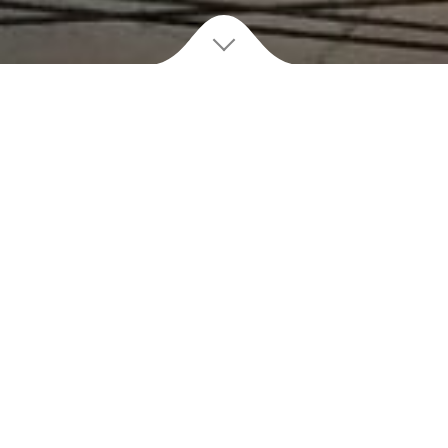
V
ue panoramique